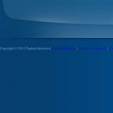
Copyright © 2012 Topkon Incentive
|
Çerez Politikamız
|
Gizlilik ve Güvenlik
|
KV